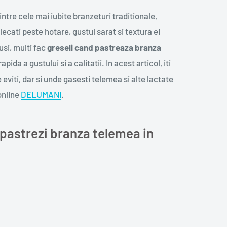
re cele mai iubite branzeturi traditionale,
ecati peste hotare, gustul sarat si textura ei
si, multi fac
greseli cand pastreaza branza
pida a gustului si a calitatii. In acest articol, iti
eviti, dar si unde gasesti telemea si alte lactate
online
DELUMANI
.
 pastrezi branza telemea in