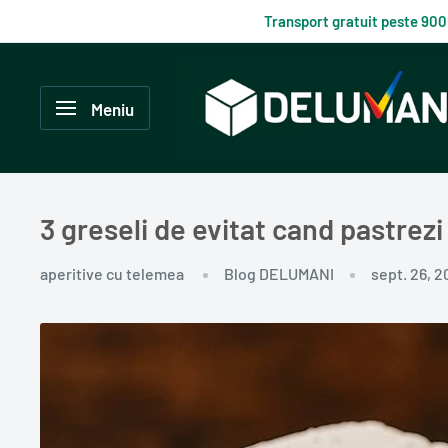
Du-
Transport gratuit peste 900
te
la
Delumani
continut
–
Meniu
Magazin
românesc
online
3 greseli de evitat cand pastrezi
aperitive cu telemea
Blog DELUMANI
sept. 26, 2