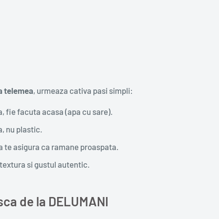
a telemea
, urmeaza cativa pasi simpli:
, fie facuta acasa (apa cu sare).
, nu plastic.
u a te asigura ca ramane proaspata.
extura si gustul autentic.
sca de la DELUMANI