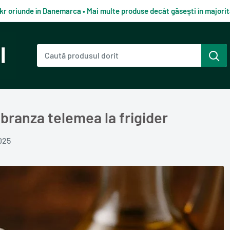
kr oriunde în Danemarca • Mai multe produse decât găsești în major
 branza telemea la frigider
025