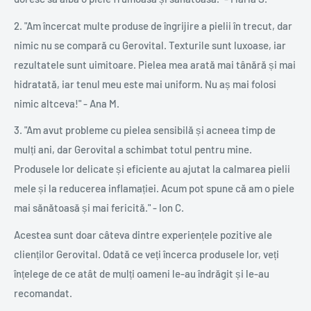
2. "Am încercat multe produse de îngrijire a pielii în trecut, dar
nimic nu se compară cu Gerovital. Texturile sunt luxoase, iar
rezultatele sunt uimitoare. Pielea mea arată mai tânără și mai
hidratată, iar tenul meu este mai uniform. Nu aș mai folosi
nimic altceva!" - Ana M.
3. "Am avut probleme cu pielea sensibilă și acneea timp de
mulți ani, dar Gerovital a schimbat totul pentru mine.
Produsele lor delicate și eficiente au ajutat la calmarea pielii
mele și la reducerea inflamației. Acum pot spune că am o piele
mai sănătoasă și mai fericită." - Ion C.
Acestea sunt doar câteva dintre experiențele pozitive ale
clienților Gerovital. Odată ce veți încerca produsele lor, veți
înțelege de ce atât de mulți oameni le-au îndrăgit și le-au
recomandat.