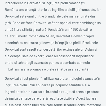
Introducere în Gerovital și îngrijirea pielii românești
România are o lungă istorie de îngrijire a pielii și frumusețe, iar
Gerovital este unul dintre brandurile cele mai renumite din
țară. Ceea ce face Gerovital atât de special este combinația sa
unică între știință și natură. Fondată în anii 1950 de către
celebrul medic român Ana Aslan, Gerovital a devenit rapid
sinonimă cu calitatea și inovația în îngrijirea pielii. Produsele
Gerovital sunt rezultatul cercetărilor extinse ale dr. Aslan și
ale echipei sale de experți, care au descoperit ingrediente
cheie și tehnologii avansate pentru a combate semnele
îmbătrânirii și a promova o piele sănătoasă și radiantă.
Gerovital a fost pionier în utilizarea biotehnologiei avansate în
îngrijirea pielii. Prin aplicarea principiilor științifice și a
ingredientelor inovatoare, brandul a reușit să creeze produse
de înaltă calitate care oferă rezultate vizibile. Acest lucru a
dus la câștigarea unei reputații solide în rândul consumatorilor