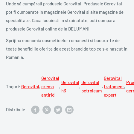
Unde să cumpărați produsele Gerovital. Produsele Gerovital
pot fi cumparate in magazinele Gerovital si alte magazine de
specialitate. Daca locuiesti in strainatate, poti cumpara
produsele Gerovital online de la DELUMANI.
Sprijina economia cosmeticelor romanesti si bucura-te de
toate beneficiile oferite de acest brand de top ce s-a nascut in
Romania.
Gerovital
Gerovital
Gerovital
Gerovital
Pro
Taguri:
Gerovital
,
crema
,
,
,
tratament
,
h3
petroleum
ger
antirid
expert
Distribuie