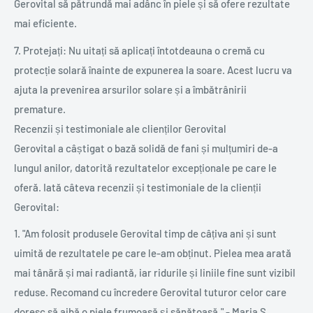
Gerovital să pătrundă mai adânc în piele și să ofere rezultate
mai eficiente.
7. Protejați: Nu uitați să aplicați întotdeauna o cremă cu
protecție solară înainte de expunerea la soare. Acest lucru va
ajuta la prevenirea arsurilor solare și a îmbătrânirii
premature.
Recenzii și testimoniale ale clienților Gerovital
Gerovital a câștigat o bază solidă de fani și mulțumiri de-a
lungul anilor, datorită rezultatelor excepționale pe care le
oferă. Iată câteva recenzii și testimoniale de la clienții
Gerovital:
1. "Am folosit produsele Gerovital timp de câțiva ani și sunt
uimită de rezultatele pe care le-am obținut. Pielea mea arată
mai tânără și mai radiantă, iar ridurile și liniile fine sunt vizibil
reduse. Recomand cu încredere Gerovital tuturor celor care
doresc să aibă o piele frumoasă și sănătoasă." - Maria S.