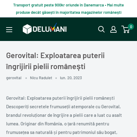
Du-
Transport gratuit peste 900kr oriunde în Danemarca • Mai multe
te
produse decât găsești în majoritatea magazinelor românești
la
Delumani
0
continut
–
Magazin
românesc
Gerovital: Exploatarea puterii
online
îngrijirii pielii românești
gerovital
Nicu Radulet
iun. 20, 2023
Gerovital: Exploatarea puterii îngrijirii pielii românești
Descoperiți secretele frumuseții atemporale cu Gerovital,
brandul revoluționar de îngrijire a pielii care a luat cu asalt
lumea. Originar din România, o țară renumită pentru
frumusețea sa naturală și pentru patrimoniul său bogat,