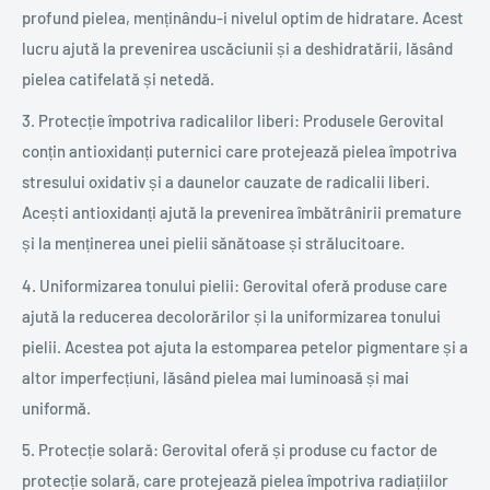
profund pielea, menținându-i nivelul optim de hidratare. Acest
lucru ajută la prevenirea uscăciunii și a deshidratării, lăsând
pielea catifelată și netedă.
3. Protecție împotriva radicalilor liberi: Produsele Gerovital
conțin antioxidanți puternici care protejează pielea împotriva
stresului oxidativ și a daunelor cauzate de radicalii liberi.
Acești antioxidanți ajută la prevenirea îmbătrânirii premature
și la menținerea unei pielii sănătoase și strălucitoare.
4. Uniformizarea tonului pielii: Gerovital oferă produse care
ajută la reducerea decolorărilor și la uniformizarea tonului
pielii. Acestea pot ajuta la estomparea petelor pigmentare și a
altor imperfecțiuni, lăsând pielea mai luminoasă și mai
uniformă.
5. Protecție solară: Gerovital oferă și produse cu factor de
protecție solară, care protejează pielea împotriva radiațiilor