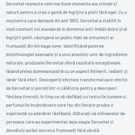
Gerovital reunește cele mai bune elemente ale științei și
naturii pentru a crea o gamă de îngrijire a pielii fără egal. Cu o
moștenire care datează din anii 1950, Gerovital a stabilit în
mod constant noi standarde în domeniul anti-îmbătrânire și al
îngrijirii pielii, câștigând un public fidel de entuziaști ai
frumuseții din întreaga lume. Valorificând puterea
biotehnologiei avansate și a unui amestec unic de ingrediente
naturale, produsele Gerovital oferă rezultate excepționale,
lăsând pielea dumneavoastră cu un aspect întinerit, radiant și
tânăr fără efort. Descoperiți efectele transformatoare oferite
de Gerovital și porniți într-o călătorie pentru a descoperi
fântâna tinereții, în timp ce vă răsfățați cu texturile luxoase și
parfumurile încântătoare care fac din fiecare produs o
experiență cu adevărat răsfățată. Alăturați-vă milioanelor de
persoane care au experimentat deja magia Gerovital și
dezvăluiți astăzi secretul frumuseții fără vârstă.